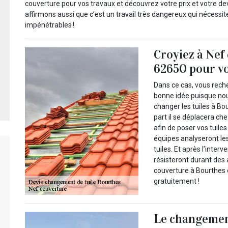
couverture pour vos travaux et découvrez votre prix et votre de
affirmons aussi que c’est un travail très dangereux qui nécess
impénétrables !
Croyiez à Nef
62650 pour vo
Dans ce cas, vous rech
bonne idée puisque nou
changer les tuiles à Bo
part il se déplacera ch
afin de poser vos tuile
équipes analyseront les
tuiles. Et après l’inter
résisteront durant des
couverture à Bourthes 
gratuitement !
Le changement