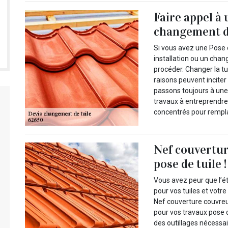
Faire appel à
changement d
Si vous avez une Pose d
installation ou un ch
procéder. Changer la tu
raisons peuvent inciter
passons toujours à une 
travaux à entreprendre
concentrés pour remplace
Nef couvertur
pose de tuile !
Vous avez peur que l’ét
pour vos tuiles et votr
Nef couverture couvreu
pour vos travaux pose d
des outillages nécessai