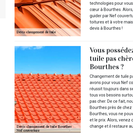
technologies pour vous
cœur à Bourthes. Alors
guider par Nef couvertu
toitures et à votre ma
devis à Bourthes !
Vous posséde
tuile pas chè
Bourthes ?
Changement de tuile pa
avons pour vous Nef co
réussit toujours dans se
tous vos besoins surto
pas cher. De ce fait, n
Bourthes près de chez 
Bourthes, vous ne pouv
et le prix. Alors, venez
change et il restaure aus