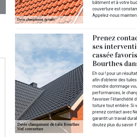
bâtiment et à votre bu
couverture est consta
Appelez-nous maintenan
Prenez contac
ses intervent
cassée favoris
Bourthes dans
Eh oui ! pour un résult
afin d’obtenir des tuile
moindre dommage vous 
performances, le chan
favoriser l'étanchéité d
toiture tout entière. S
prenez contact avec Ne
garantit un travail dur
doutez plus du savoir-f