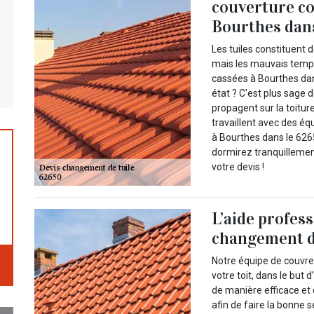
couverture co
Bourthes dans
Les tuiles constituent 
mais les mauvais temps
cassées à Bourthes dan
état ? C'est plus sage 
propagent sur la toitur
travaillent avec des é
à Bourthes dans le 6265
dormirez tranquillemen
votre devis !
L’aide profes
changement de
Notre équipe de couvre
votre toit, dans le but 
de manière efficace et 
afin de faire la bonne s