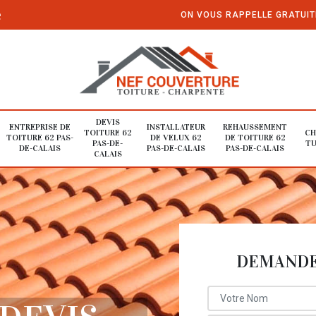
e
ON VOUS RAPPELLE GRATUI
DEVIS
ENTREPRISE DE
INSTALLATEUR
REHAUSSEMENT
TOITURE 62
CH
TOITURE 62 PAS-
DE VELUX 62
DE TOITURE 62
PAS-DE-
TU
DE-CALAIS
PAS-DE-CALAIS
PAS-DE-CALAIS
CALAIS
DEMANDE 