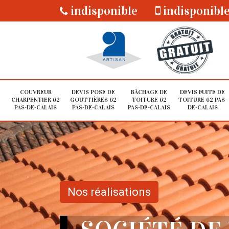
indisponible
indisponibl
COUVREUR
DEVIS POSE DE
BÂCHAGE DE
DEVIS FUITE DE
CHARPENTIER 62
GOUTTIÈRES 62
TOITURE 62
TOITURE 62 PAS-
PAS-DE-CALAIS
PAS-DE-CALAIS
PAS-DE-CALAIS
DE-CALAIS
Nos réalisations