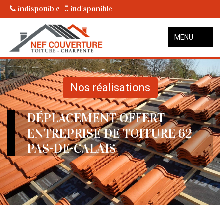
indisponible
indisponible
MENU
Nos réalisations
DÉPLACEMENT OFFERT
ENTREPRISE DE TOITURE 62
PAS-DE-CALAIS