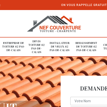
e
ON VOUS RAPPELLE GRATUI
DEVIS
ENTREPRISE DE
INSTALLATEUR
REHAUSSEMENT
TOITURE 62
CH
TOITURE 62 PAS-
DE VELUX 62
DE TOITURE 62
PAS-DE-
TU
DE-CALAIS
PAS-DE-CALAIS
PAS-DE-CALAIS
CALAIS
DEMANDE 