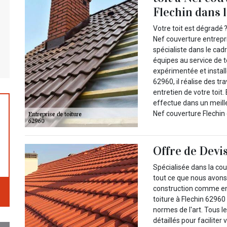
Flechin dans 
Votre toit est dégradé
Nef couverture entrepri
spécialiste dans le cad
équipes au service de 
expérimentée et instal
62960, il réalise des t
entretien de votre toit.
effectue dans un meille
Nef couverture Flechin d
Offre de Devis
Spécialisée dans la cou
tout ce que nous avons 
construction comme en 
toiture à Flechin 62960
normes de l'art. Tous 
détaillés pour facilite