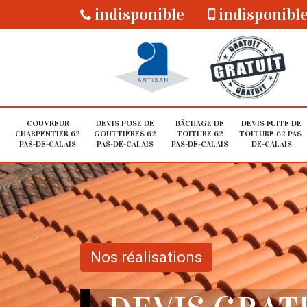
indisponible
indisponibl
COUVREUR
DEVIS POSE DE
BÂCHAGE DE
DEVIS FUITE DE
CHARPENTIER 62
GOUTTIÈRES 62
TOITURE 62
TOITURE 62 PAS-
PAS-DE-CALAIS
PAS-DE-CALAIS
PAS-DE-CALAIS
DE-CALAIS
Nos réalisations