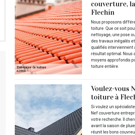
couverture, l
Flechin
Nous proposons différe
toiture. Que ce soit po
nettoyage, une pose ou
des travaux inégalés e
qualifiés interviennen
résultat optimal. Nous
moyens approfondis pour
toiture entière.
Voulez-vous N
toiture à Flec
Si voulez un spécialiste
Nef couverture entrepri
votre recherche. Il che
avant la saison de pluie
réunit les bons couvreur