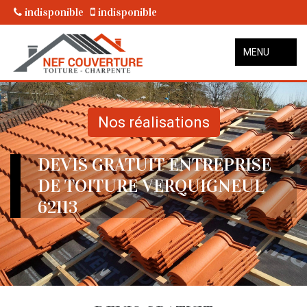
indisponible
indisponible
MENU
Nos réalisations
DEVIS GRATUIT ENTREPRISE
DE TOITURE VERQUIGNEUL
62113