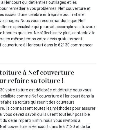
Hericourt qui détient les outillages et les
pour remédier à vos problèmes. Nef couverture et
s issues d’une célèbre entreprise pour refaire
ux voisinages. Nous vous recommandons que Nef
eilleure spécialiste qui pourrait accomplir vos travaux
de bonnes qualités. Ne réfléchissez plus, contactez-le
ivrera en même temps votre devis gratuitement.
f couverture à Hericourt dans le 62130 commencer
 toiture à Nef couverture
r refaire sa toiture !
30 votre toiture est délabrée et détruite nous vous
spécialiste comme Nef couverture à Hericourt dans la
efaire sa toiture qui réunit des couvreurs
ère. Ils connaissent toutes les méthodes pour assurer
ela, vous devez savoir qu'ils usent tout leur possible
 du délai imparti. Enfin, nous vous invitons à
 Nef couverture à Hericourt dans le 62130 et de lui