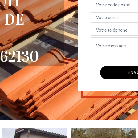
UIT
 DE
62130