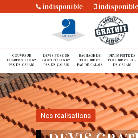
indisponible
indisponibl
COUVREUR
DEVIS POSE DE
BÂCHAGE DE
DEVIS FUITE DE
CHARPENTIER 62
GOUTTIÈRES 62
TOITURE 62
TOITURE 62 PAS-
PAS-DE-CALAIS
PAS-DE-CALAIS
PAS-DE-CALAIS
DE-CALAIS
Nos réalisations