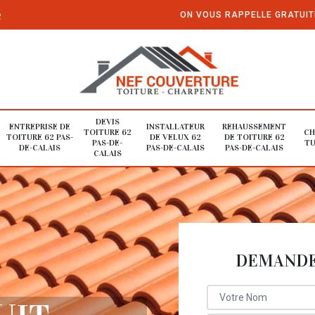
e
ON VOUS RAPPELLE GRATUI
DEVIS
ENTREPRISE DE
INSTALLATEUR
REHAUSSEMENT
TOITURE 62
CH
TOITURE 62 PAS-
DE VELUX 62
DE TOITURE 62
PAS-DE-
TU
DE-CALAIS
PAS-DE-CALAIS
PAS-DE-CALAIS
CALAIS
DEMANDE 