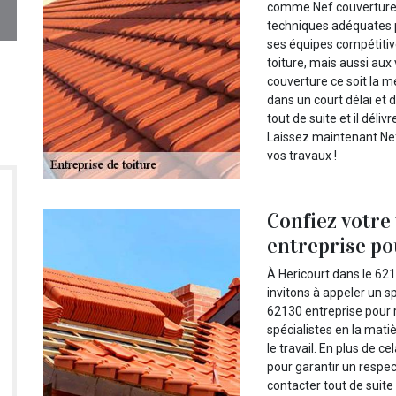
comme Nef couverture à 
techniques adéquates 
ses équipes compétitive
toiture, mais aussi a
couverture ce soit la m
dans un court délai et 
tout de suite et il dél
Laissez maintenant Ne
vos travaux !
Confiez votre
entreprise pou
À Hericourt dans le 621
invitons à appeler un 
62130 entreprise pour r
spécialistes en la mati
le travail. En plus de c
pour garantir un respect
contacter tout de suite