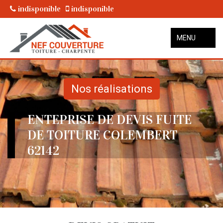
indisponible
indisponible
MENU
Nos réalisations
ENTEPRISE DE DEVIS FUITE
DE TOITURE COLEMBERT
62142