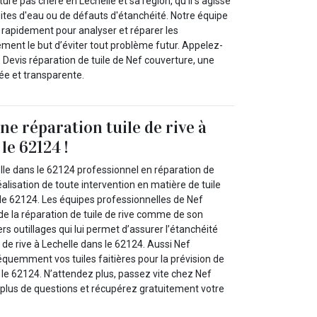
ure pas chère en Lechelle et sa région, qu’il s'agisse
fuites d'eau ou de défauts d'étanchéité. Notre équipe
 rapidement pour analyser et réparer les
nt le but d’éviter tout problème futur. Appelez-
 Devis réparation de tuile de Nef couverture, une
ée et transparente.
ne réparation tuile de rive à
le 62124 !
lle dans le 62124 professionnel en réparation de
éalisation de toute intervention en matière de tuile
 le 62124. Les équipes professionnelles de Nef
de la réparation de tuile de rive comme de son
divers outillages qui lui permet d’assurer l’étanchéité
s de rive à Lechelle dans le 62124. Aussi Nef
quemment vos tuiles faitières pour la prévision de
 le 62124. N’attendez plus, passez vite chez Nef
 plus de questions et récupérez gratuitement votre