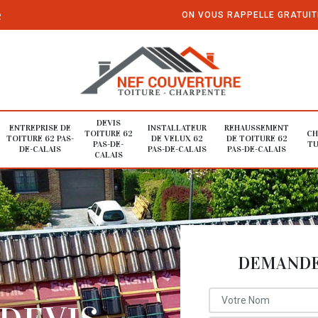
e
ON VOUS RAPPELLE GRATUI
DEVIS
ENTREPRISE DE
INSTALLATEUR
REHAUSSEMENT
TOITURE 62
CH
TOITURE 62 PAS-
DE VELUX 62
DE TOITURE 62
PAS-DE-
TU
DE-CALAIS
PAS-DE-CALAIS
PAS-DE-CALAIS
CALAIS
DEMANDE 