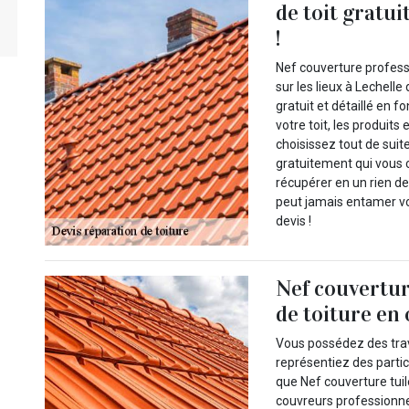
de toit gratu
!
Nef couverture professi
sur les lieux à Lechell
gratuit et détaillé en f
votre toit, les produits
choisissez tout de suit
gratuitement qui vous c
récupérer en un rien d
peut jamais entamer vo
devis !
Nef couvertur
de toiture en 
Vous possédez des trav
représentiez des parti
que Nef couverture tuil
couvreurs professionne