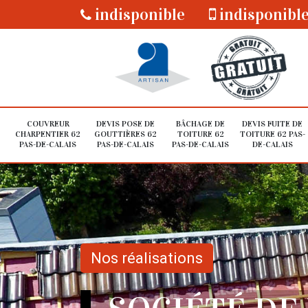
indisponible
indisponibl
COUVREUR
DEVIS POSE DE
BÂCHAGE DE
DEVIS FUITE DE
CHARPENTIER 62
GOUTTIÈRES 62
TOITURE 62
TOITURE 62 PAS-
PAS-DE-CALAIS
PAS-DE-CALAIS
PAS-DE-CALAIS
DE-CALAIS
Nos réalisations