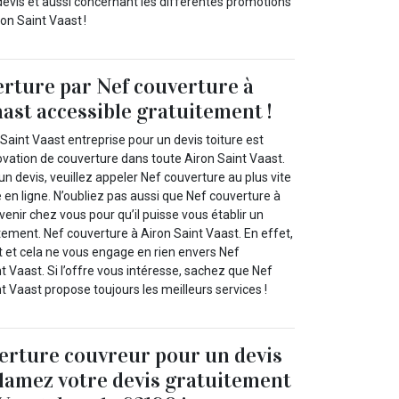
devis et aussi concernant les différentes promotions
on Saint Vaast !
erture par Nef couverture à
aast accessible gratuitement !
Saint Vaast entreprise pour un devis toiture est
ovation de couverture dans toute Airon Saint Vaast.
un devis, veuillez appeler Nef couverture au plus vite
e en ligne. N’oubliez pas aussi que Nef couverture à
venir chez vous pour qu’il puisse vous établir un
tement. Nef couverture à Airon Saint Vaast. En effet,
t et cela ne vous engage en rien envers Nef
t Vaast. Si l’offre vous intéresse, sachez que Nef
t Vaast propose toujours les meilleurs services !
erture couvreur pour un devis
clamez votre devis gratuitement