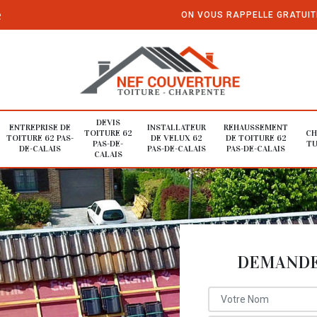
e
ON VOUS RAPPELLE GRATUI
DEVIS
ENTREPRISE DE
INSTALLATEUR
REHAUSSEMENT
TOITURE 62
CH
TOITURE 62 PAS-
DE VELUX 62
DE TOITURE 62
PAS-DE-
TU
DE-CALAIS
PAS-DE-CALAIS
PAS-DE-CALAIS
CALAIS
DEMANDE 