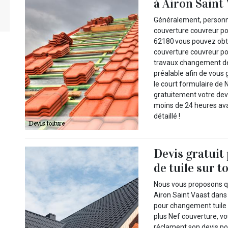
à Airon Saint 
Généralement, personne
couverture couvreur pou
62180 vous pouvez obte
couverture couvreur po
travaux changement de 
préalable afin de vous 
le court formulaire de
gratuitement votre dev
moins de 24 heures ava
détaillé !
Devis gratuit
de tuile sur t
Nous vous proposons qu
Airon Saint Vaast dans 
pour changement tuile 
plus Nef couverture, vo
réclament son devis po