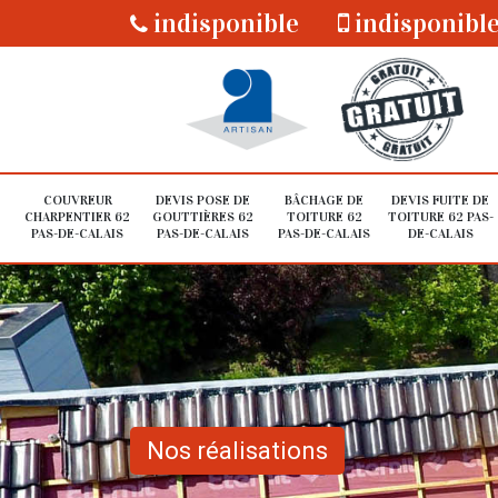
indisponible
indisponibl
COUVREUR
DEVIS POSE DE
BÂCHAGE DE
DEVIS FUITE DE
CHARPENTIER 62
GOUTTIÈRES 62
TOITURE 62
TOITURE 62 PAS-
PAS-DE-CALAIS
PAS-DE-CALAIS
PAS-DE-CALAIS
DE-CALAIS
Nos réalisations