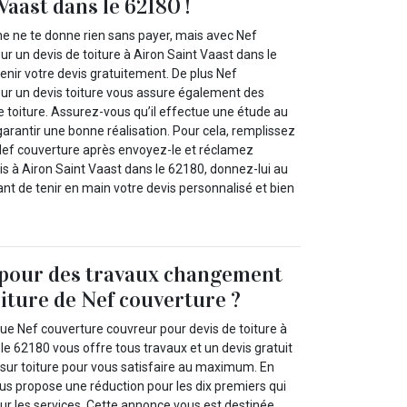
Vaast dans le 62180 !
 ne te donne rien sans payer, mais avec Nef
r un devis de toiture à Airon Saint Vaast dans le
nir votre devis gratuitement. De plus Nef
ur un devis toiture vous assure également des
toiture. Assurez-vous qu’il effectue une étude au
garantir une bonne réalisation. Pour cela, remplissez
 Nef couverture après envoyez-le et réclamez
is à Airon Saint Vaast dans le 62180, donnez-lui au
nt de tenir en main votre devis personnalisé et bien
 pour des travaux changement
oiture de Nef couverture ?
e Nef couverture couvreur pour devis de toiture à
le 62180 vous offre tous travaux et un devis gratuit
sur toiture pour vous satisfaire au maximum. En
us propose une réduction pour les dix premiers qui
ur les services. Cette annonce vous est destinée