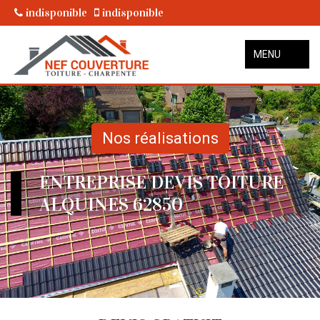
indisponible
indisponible
MENU
Nos réalisations
ENTREPRISE DEVIS TOITURE
ALQUINES 62850