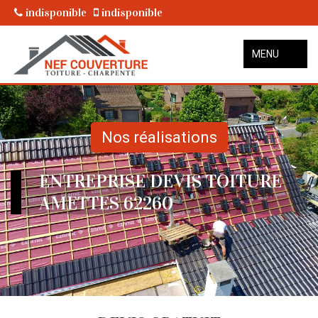
indisponible
indisponible
MENU
Nos réalisations
ENTREPRISE DEVIS TOITURE
AMETTES 62260