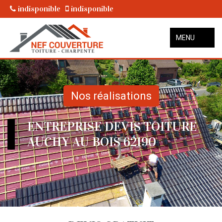
indisponible
indisponible
MENU
Nos réalisations
ENTREPRISE DEVIS TOITURE
AUCHY AU BOIS 62190