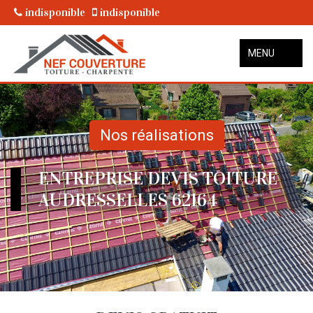
indisponible
indisponible
MENU
Nos réalisations
ENTREPRISE DEVIS TOITURE
AUDRESSELLES 62164