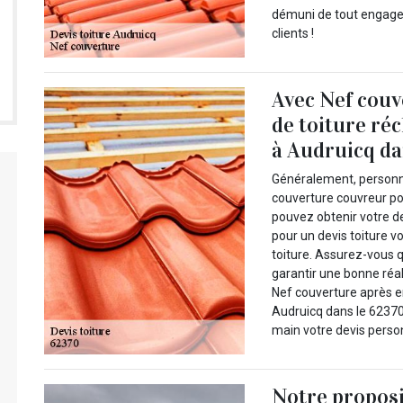
démuni de tout engagem
clients !
Avec Nef couv
de toiture ré
à Audruicq da
Généralement, personne
couverture couvreur po
pouvez obtenir votre d
pour un devis toiture
toiture. Assurez-vous q
garantir une bonne réal
Nef couverture après e
Audruicq dans le 62370
main votre devis personn
Notre propos