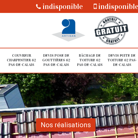
indisponible
indisponibl
COUVREUR
DEVIS POSE DE
BÂCHAGE DE
DEVIS FUITE DE
CHARPENTIER 62
GOUTTIÈRES 62
TOITURE 62
TOITURE 62 PAS-
PAS-DE-CALAIS
PAS-DE-CALAIS
PAS-DE-CALAIS
DE-CALAIS
Nos réalisations