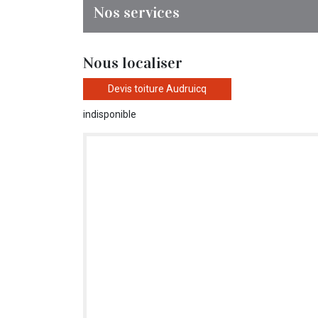
Nos services
Nous localiser
Devis toiture Audruicq
indisponible