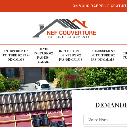
e
ON VOUS RAPPELLE GRATUI
DEVIS
ENTREPRISE DE
INSTALLATEUR
REHAUSSEMENT
TOITURE 62
CH
TOITURE 62 PAS-
DE VELUX 62
DE TOITURE 62
PAS-DE-
TU
DE-CALAIS
PAS-DE-CALAIS
PAS-DE-CALAIS
CALAIS
DEMANDE 