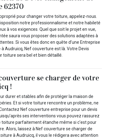
le 62370
pproprié pour changer votre toiture, appelez-nous.
isposition notre professionnalisme et notre habileté
ux à vos exigences. Quel que soit le projet en vue,
ntée saura vous proposer des solutions adaptées à
ttentes. Si vous êtes donc en quête d’une Entreprise
e à Audruicq, Nef couverture est là. Votre Devis
toiture sera bel et bien détaillé.
 couverture se charger de votre
cq !
our durer et stables afin de protéger la maison de
péries. Et si votre toiture rencontre un problème, ne
Contactez Nef couverture entreprise pour un devis
puisqu’après ses interventions vous pouvez rassurez
 toiture parfaitement étanche même si c'est pour
re. Alors, laissez à Nef couverture se charger de
oiture à Audruicq, il vous le rédigera avec attention