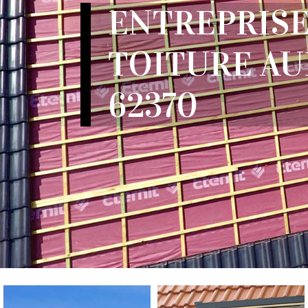
ENTREPRISE
TOITURE A
62370