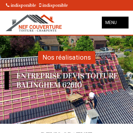
indisponible
indisponible
MENU
Nos réalisations
ENTREPRISE DEVIS TOITURE
BALINGHEM 62610