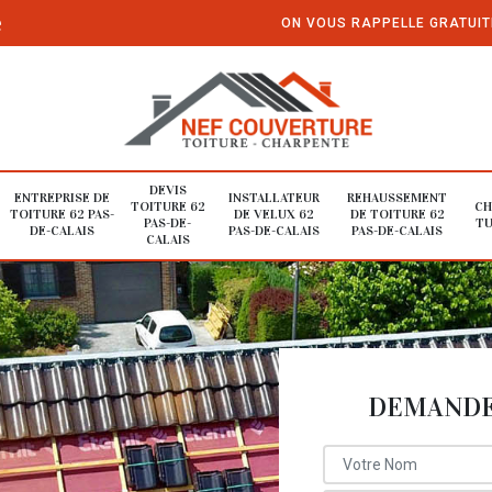
e
ON VOUS RAPPELLE GRATUI
DEVIS
ENTREPRISE DE
INSTALLATEUR
REHAUSSEMENT
TOITURE 62
CH
TOITURE 62 PAS-
DE VELUX 62
DE TOITURE 62
PAS-DE-
TU
DE-CALAIS
PAS-DE-CALAIS
PAS-DE-CALAIS
CALAIS
DEMANDE 