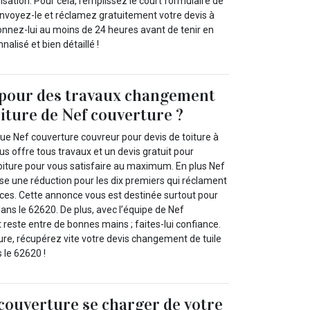
isation. Pour cela, remplissez le court formulaire de
nvoyez-le et réclamez gratuitement votre devis à
onnez-lui au moins de 24 heures avant de tenir en
alisé et bien détaillé !
 pour des travaux changement
oiture de Nef couverture ?
e Nef couverture couvreur pour devis de toiture à
us offre tous travaux et un devis gratuit pour
oiture pour vous satisfaire au maximum. En plus Nef
se une réduction pour les dix premiers qui réclament
ices. Cette annonce vous est destinée surtout pour
dans le 62620. De plus, avec l’équipe de Nef
t reste entre de bonnes mains ; faites-lui confiance.
re, récupérez vite votre devis changement de tuile
s le 62620 !
 couverture se charger de votre