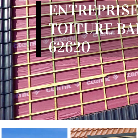
ENTREPRISE
TOITURE BA
62620