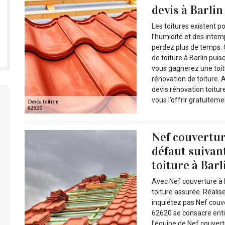
devis à Barlin 
Les toitures existent p
l’humidité et des intem
perdez plus de temps. 
de toiture à Barlin pui
vous gagnerez une toi
rénovation de toiture. 
devis rénovation toiture
vous l’offrir gratuiteme
Nef couvertur
défaut suivan
toiture à Barl
Avec Nef couverture à 
toiture assurée. Réalis
inquiétez pas Nef couve
62620 se consacre enti
l’équipe de Nef couvert