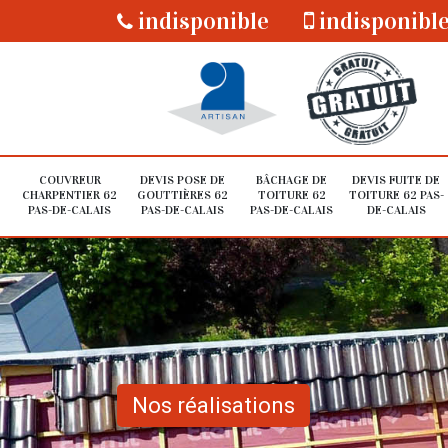
indisponible
indisponibl
COUVREUR
DEVIS POSE DE
BÂCHAGE DE
DEVIS FUITE DE
CHARPENTIER 62
GOUTTIÈRES 62
TOITURE 62
TOITURE 62 PAS-
PAS-DE-CALAIS
PAS-DE-CALAIS
PAS-DE-CALAIS
DE-CALAIS
Nos réalisations