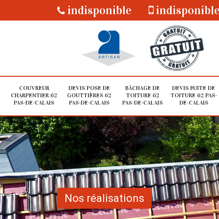
indisponible
indisponibl
COUVREUR
DEVIS POSE DE
BÂCHAGE DE
DEVIS FUITE DE
CHARPENTIER 62
GOUTTIÈRES 62
TOITURE 62
TOITURE 62 PAS-
PAS-DE-CALAIS
PAS-DE-CALAIS
PAS-DE-CALAIS
DE-CALAIS
Nos réalisations