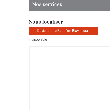
Nos services
Nous localiser
Devis toiture Beaufort Blavincourt
indisponible