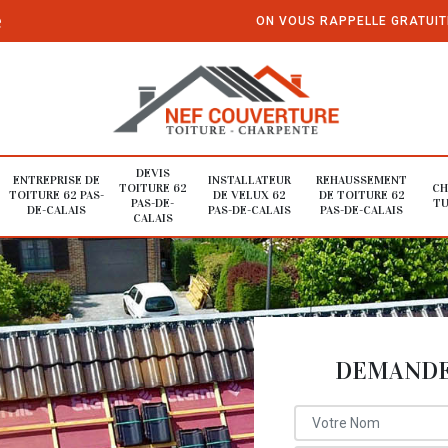
e
ON VOUS RAPPELLE GRATUI
DEVIS
ENTREPRISE DE
INSTALLATEUR
REHAUSSEMENT
TOITURE 62
CH
TOITURE 62 PAS-
DE VELUX 62
DE TOITURE 62
PAS-DE-
TU
DE-CALAIS
PAS-DE-CALAIS
PAS-DE-CALAIS
CALAIS
DEMANDE 