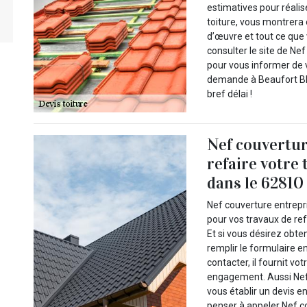
estimatives pour réalis
toiture, vous montrera 
d’œuvre et tout ce que 
consulter le site de Ne
pour vous informer de 
demande à Beaufort Bla
bref délai !
Nef couvertur
refaire votre
dans le 62810 
Nef couverture entrepri
pour vos travaux de ref
Et si vous désirez obten
remplir le formulaire e
contacter, il fournit vo
engagement. Aussi Nef 
vous établir un devis e
penser à appeler Nef c