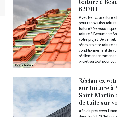
toiture à Bea
62170 !
Avec Nef couverture à 
pour rénovation toiture
toiture ? Ne vous inqui
toiture à Beaumerie Sa
votre projet. De ce fai
rénover votre toiture e
conditionnement de vot
réellement comment pr
projet surtout pour vot
Réclamez votr
sur toiture à
Saint Martin
de tuile sur vo
Afin de préserver l’éta
dans la 62170 Nef couv