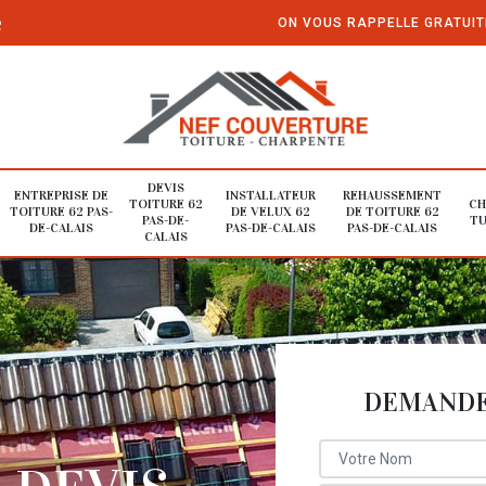
e
ON VOUS RAPPELLE GRATUI
DEVIS
ENTREPRISE DE
INSTALLATEUR
REHAUSSEMENT
TOITURE 62
CH
TOITURE 62 PAS-
DE VELUX 62
DE TOITURE 62
PAS-DE-
TU
DE-CALAIS
PAS-DE-CALAIS
PAS-DE-CALAIS
CALAIS
DEMANDE 