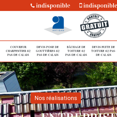
indisponible
indisponibl
COUVREUR
DEVIS POSE DE
BÂCHAGE DE
DEVIS FUITE DE
CHARPENTIER 62
GOUTTIÈRES 62
TOITURE 62
TOITURE 62 PAS-
PAS-DE-CALAIS
PAS-DE-CALAIS
PAS-DE-CALAIS
DE-CALAIS
Nos réalisations