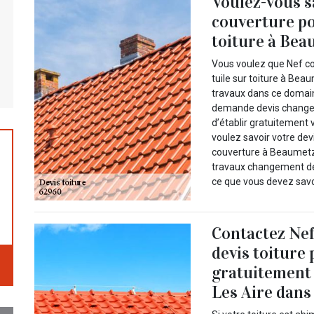
Voulez-vous s
couverture po
toiture à Bea
Vous voulez que Nef c
tuile sur toiture à Be
travaux dans ce domain
demande devis changemen
d’établir gratuitement v
voulez savoir votre dev
couverture à Beaumetz
travaux changement de 
ce que vous devez savoi
Contactez Nef
devis toiture
gratuitement 
Les Aire dans 