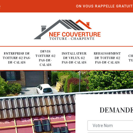
e
ON VOUS RAPPELLE GRATUI
DEVIS
ENTREPRISE DE
INSTALLATEUR
REHAUSSEMENT
TOITURE 62
CH
TOITURE 62 PAS-
DE VELUX 62
DE TOITURE 62
PAS-DE-
TU
DE-CALAIS
PAS-DE-CALAIS
PAS-DE-CALAIS
CALAIS
DEMANDE 