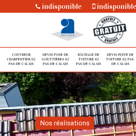
indisponible
indisponibl
COUVREUR
DEVIS POSE DE
BÂCHAGE DE
DEVIS FUITE DE
CHARPENTIER 62
GOUTTIÈRES 62
TOITURE 62
TOITURE 62 PAS-
PAS-DE-CALAIS
PAS-DE-CALAIS
PAS-DE-CALAIS
DE-CALAIS
Nos réalisations