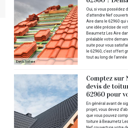
62960 ? Dema
Oui, si vous possédez d
d’attendre Nef couvert
Aire dans le 62960 qui 
une idée précise de vot
Beaumetz Les Aire dans
préalable votre demand
suite pour vous satisf
le 62960, c’est offert
tout au long de l’année 
Comptez sur 
devis de toit
62960 pour vo
En général avant de si
projet, vous devez d’a
que vous pouvez compte
toiture à Beaumetz Les 
Nef couverture votre de