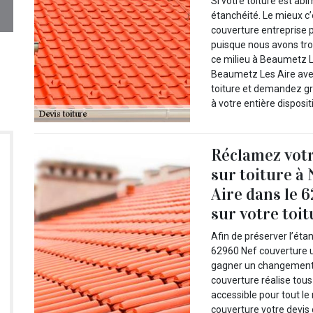
Si votre toiture est ab
étanchéité. Le mieux c
couverture entreprise p
puisque nous avons tro
ce milieu à Beaumetz L
Beaumetz Les Aire avec
toiture et demandez gr
à votre entière disposi
Réclamez votr
sur toiture à
Aire dans le 
sur votre toit
Afin de préserver l’éta
62960 Nef couverture u
gagner un changement d
couverture réalise tous
accessible pour tout l
couverture votre devis