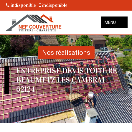
indisponible
indisponible
MENU
Nos réalisations
ENTREPRISE DEVIS TOITURE
BEAUMETZ LES CAMBRAI
62124