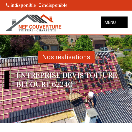
indisponible
indisponible
MENU
Nos réalisations
ENTREPRISE DEVIS TOITURE
BECOURT 62240