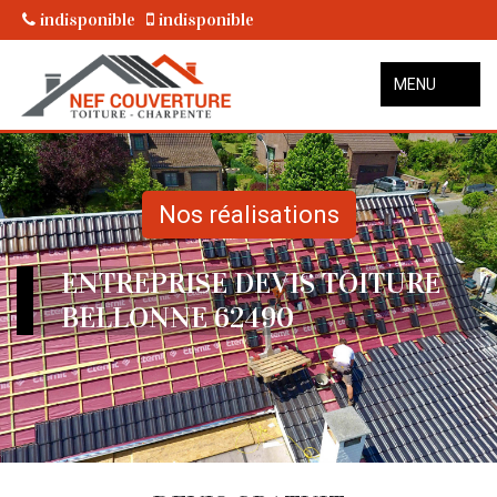
indisponible
indisponible
MENU
Nos réalisations
ENTREPRISE DEVIS TOITURE
BELLONNE 62490