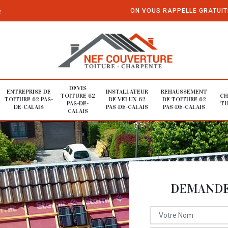
e
ON VOUS RAPPELLE GRATUI
DEVIS
ENTREPRISE DE
INSTALLATEUR
REHAUSSEMENT
TOITURE 62
CH
TOITURE 62 PAS-
DE VELUX 62
DE TOITURE 62
PAS-DE-
TU
DE-CALAIS
PAS-DE-CALAIS
PAS-DE-CALAIS
CALAIS
DEMANDE 