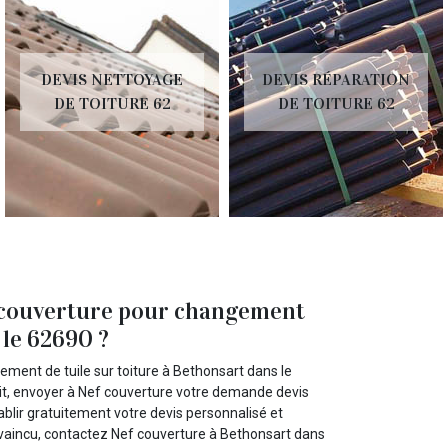
DEVIS NETTOYAGE
DEVIS RÉPARATION
DE TOITURE 62
DE TOITURE 62
f couverture pour changement
 le 62690 ?
ment de tuile sur toiture à Bethonsart dans le
it, envoyer à Nef couverture votre demande devis
tablir gratuitement votre devis personnalisé et
convaincu, contactez Nef couverture à Bethonsart dans