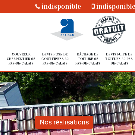
indisponible
indisponibl
COUVREUR
DEVIS POSE DE
BÂCHAGE DE
DEVIS FUITE DE
CHARPENTIER 62
GOUTTIÈRES 62
TOITURE 62
TOITURE 62 PAS-
PAS-DE-CALAIS
PAS-DE-CALAIS
PAS-DE-CALAIS
DE-CALAIS
Nos réalisations