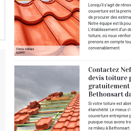
Lorsqu'il s'agit de réno
couverture est la prem
de procurer des estimat
Notre équipe est là pour
L’établissement d’un d
toiture, où nous vérifi
prenons en compte tous
convenablement.
Contactez Nef
devis toiture
gratuitement 
Bethonsart da
Si votre toiture est ab
étanchéité. Le mieux c
couverture entreprise p
puisque nous avons tro
ce milieu à Bethonsart