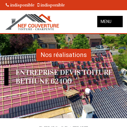
indisponible
indisponible
MENU
Nos réalisations
ENTREPRISE DEVIS TOITURE
BETHUNE 62400