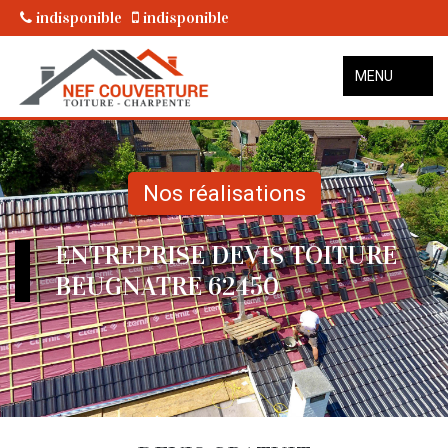
indisponible
indisponible
MENU
Nos réalisations
ENTREPRISE DEVIS TOITURE
BEUGNATRE 62450