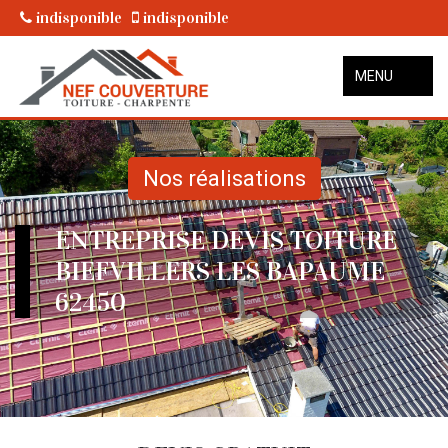
indisponible
indisponible
MENU
Nos réalisations
ENTREPRISE DEVIS TOITURE
BIEFVILLERS LES BAPAUME
62450