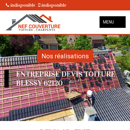
indisponible
indisponible
MENU
Nos réalisations
ENTREPRISE DEVIS TOITURE
BLESSY 62120