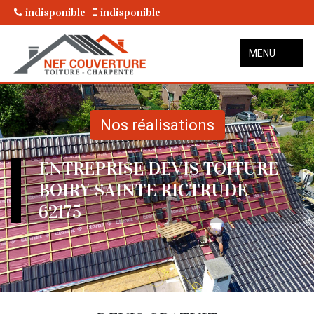
indisponible
indisponible
MENU
Nos réalisations
ENTREPRISE DEVIS TOITURE
BOIRY SAINTE RICTRUDE
62175