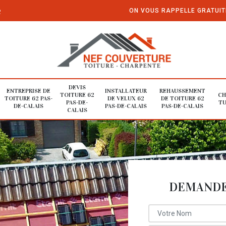
e
ON VOUS RAPPELLE GRATUI
DEVIS
ENTREPRISE DE
INSTALLATEUR
REHAUSSEMENT
TOITURE 62
CH
TOITURE 62 PAS-
DE VELUX 62
DE TOITURE 62
PAS-DE-
TU
DE-CALAIS
PAS-DE-CALAIS
PAS-DE-CALAIS
CALAIS
DEMANDE 