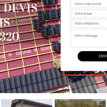
 DEVIS
IS
320