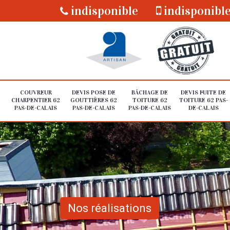
indisponible
indisponibl
COUVREUR
DEVIS POSE DE
BÂCHAGE DE
DEVIS FUITE DE
CHARPENTIER 62
GOUTTIÈRES 62
TOITURE 62
TOITURE 62 PAS-
PAS-DE-CALAIS
PAS-DE-CALAIS
PAS-DE-CALAIS
DE-CALAIS
Nos réalisations