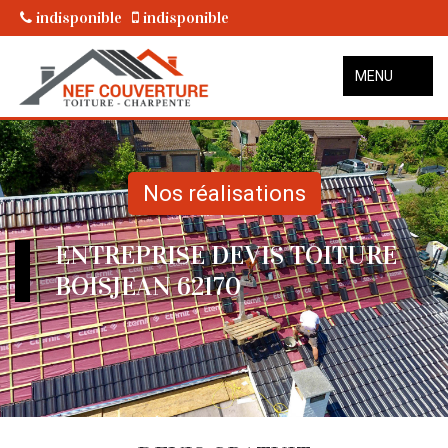
indisponible
indisponible
MENU
Nos réalisations
ENTREPRISE DEVIS TOITURE
BOISJEAN 62170