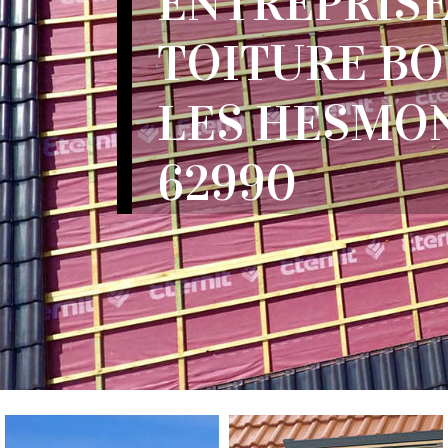
ENTREPRISE
TOITURE B
LES HESMO
62990