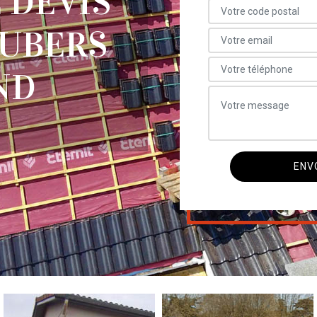
 DEVIS
OUBERS
ND