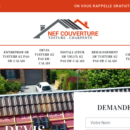
e
ON VOUS RAPPELLE GRATUI
DEVIS
ENTREPRISE DE
INSTALLATEUR
REHAUSSEMENT
TOITURE 62
CH
TOITURE 62 PAS-
DE VELUX 62
DE TOITURE 62
PAS-DE-
TU
DE-CALAIS
PAS-DE-CALAIS
PAS-DE-CALAIS
CALAIS
DEMANDE 