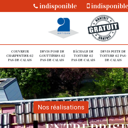
indisponible
indisponibl
COUVREUR
DEVIS POSE DE
BÂCHAGE DE
DEVIS FUITE DE
CHARPENTIER 62
GOUTTIÈRES 62
TOITURE 62
TOITURE 62 PAS-
PAS-DE-CALAIS
PAS-DE-CALAIS
PAS-DE-CALAIS
DE-CALAIS
Nos réalisations