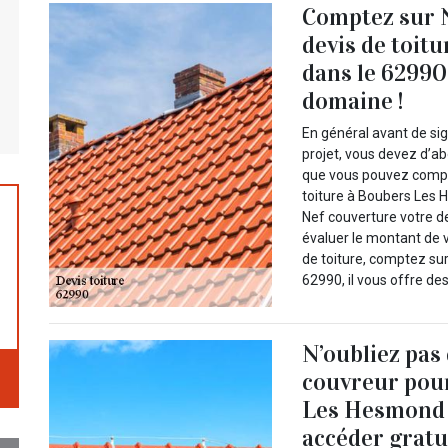
Comptez sur 
devis de toit
dans le 62990
domaine !
En général avant de si
projet, vous devez d’a
que vous pouvez compte
toiture à Boubers Les 
Nef couverture votre de
évaluer le montant de v
de toiture, comptez su
62990, il vous offre de
N’oubliez pas
couvreur pour
Les Hesmond 
accéder gratu