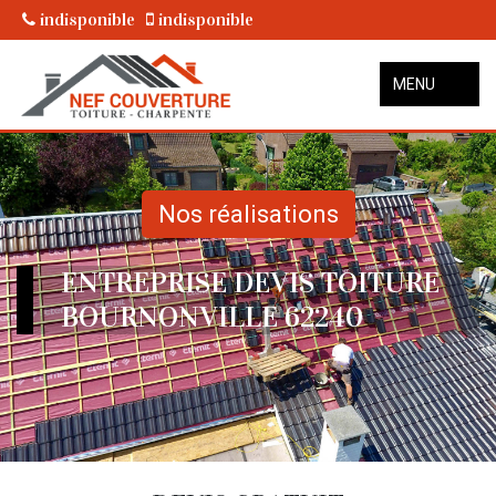
indisponible
indisponible
MENU
Nos réalisations
ENTREPRISE DEVIS TOITURE
BOURNONVILLE 62240