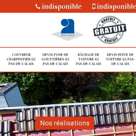
indisponible
indisponibl
COUVREUR
DEVIS POSE DE
BÂCHAGE DE
DEVIS FUITE DE
CHARPENTIER 62
GOUTTIÈRES 62
TOITURE 62
TOITURE 62 PAS-
PAS-DE-CALAIS
PAS-DE-CALAIS
PAS-DE-CALAIS
DE-CALAIS
Nos réalisations