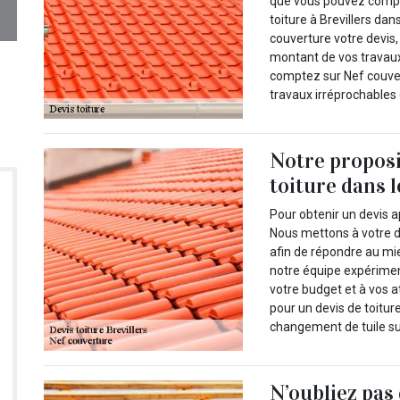
que vous pouvez compte
toiture à Brevillers dan
couverture votre devis,
montant de vos travaux 
comptez sur Nef couvert
travaux irréprochables 
Notre propos
toiture dans 
Pour obtenir un devis a
Nous mettons à votre d
afin de répondre au mie
notre équipe expérime
votre budget et à vos a
pour un devis de toiture
changement de tuile sur 
N’oubliez pas