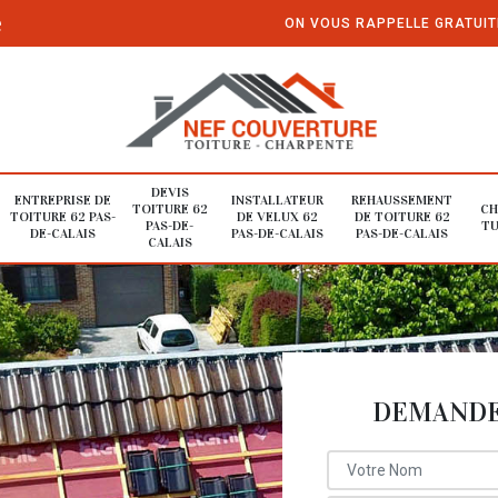
e
ON VOUS RAPPELLE GRATUI
DEVIS
ENTREPRISE DE
INSTALLATEUR
REHAUSSEMENT
TOITURE 62
CH
TOITURE 62 PAS-
DE VELUX 62
DE TOITURE 62
PAS-DE-
TU
DE-CALAIS
PAS-DE-CALAIS
PAS-DE-CALAIS
CALAIS
DEMANDE 