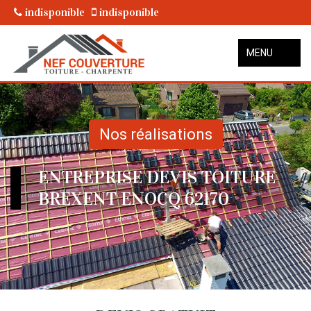
indisponible
indisponible
MENU
Nos réalisations
ENTREPRISE DEVIS TOITURE
BREXENT ENOCQ 62170