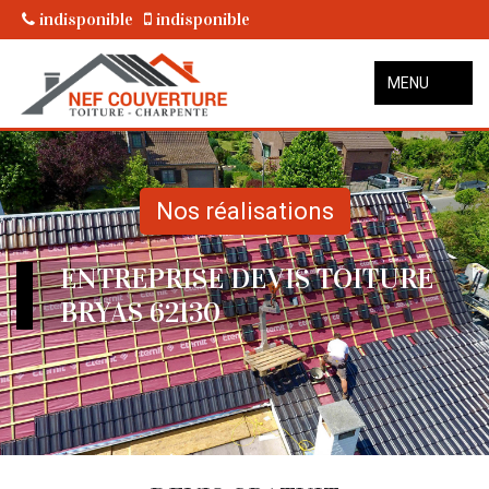
indisponible
indisponible
MENU
Nos réalisations
ENTREPRISE DEVIS TOITURE
BRYAS 62130