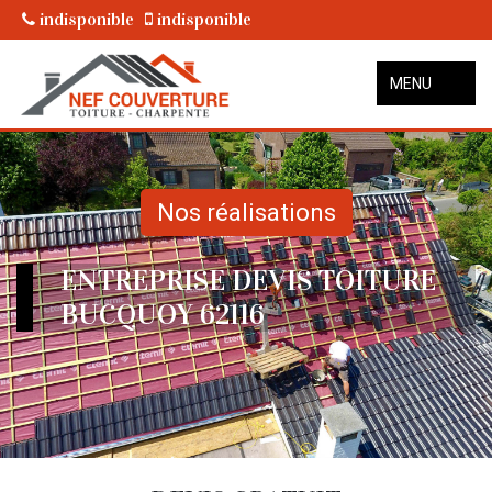
indisponible
indisponible
MENU
Nos réalisations
ENTREPRISE DEVIS TOITURE
BUCQUOY 62116