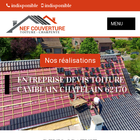
indisponible
indisponible
MENU
Nos réalisations
ENTREPRISE DEVIS TOITURE
CAMBLAIN CHATELAIN 62470