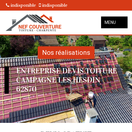
indisponible
indisponible
MENU
Nos réalisations
ENTREPRISE DEVIS TOITURE
CAMPAGNE LES HESDIN
62870