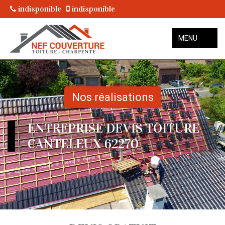
indisponible
indisponible
MENU
Nos réalisations
ENTREPRISE DEVIS TOITURE
CANTELEUX 62270