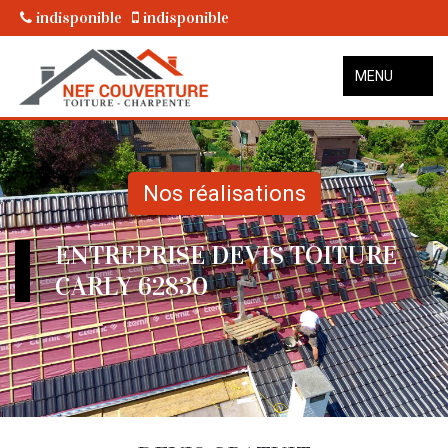
indisponible
indisponible
MENU
Nos réalisations
ENTREPRISE DEVIS TOITURE
CARLY 62830