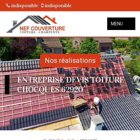
indisponible
indisponible
MENU
Nos réalisations
ENTREPRISE DEVIS TOITURE
CHOCQUES 62920