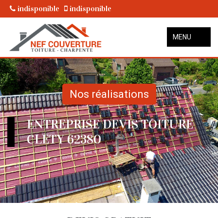
indisponible
indisponible
MENU
Nos réalisations
ENTREPRISE DEVIS TOITURE
CLETY 62380