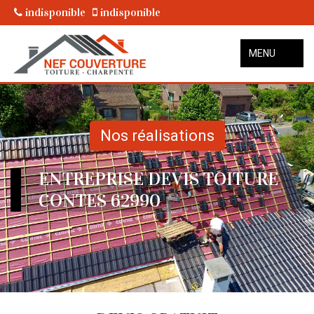
indisponible
indisponible
MENU
Nos réalisations
ENTREPRISE DEVIS TOITURE
CONTES 62990