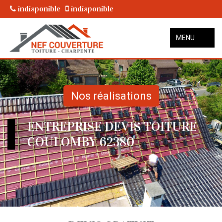
indisponible
indisponible
MENU
Nos réalisations
ENTREPRISE DEVIS TOITURE
COULOMBY 62380