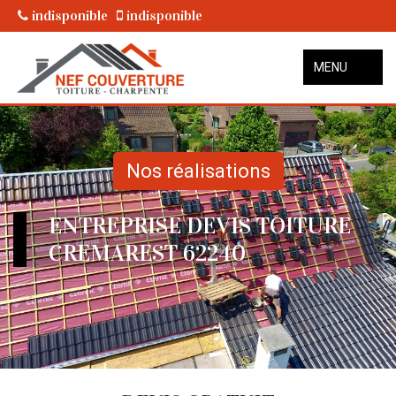
indisponible
indisponible
MENU
Nos réalisations
ENTREPRISE DEVIS TOITURE
CREMAREST 62240