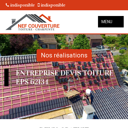
indisponible
indisponible
MENU
Nos réalisations
ENTREPRISE DEVIS TOITURE
EPS 62134