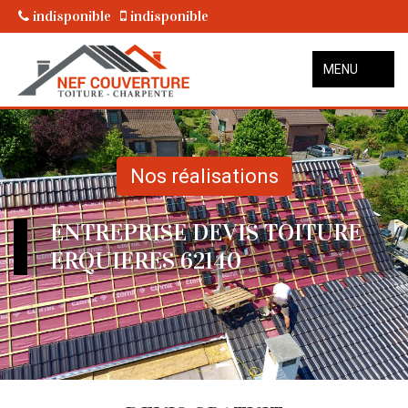
indisponible
indisponible
MENU
Nos réalisations
ENTREPRISE DEVIS TOITURE
ERQUIERES 62140