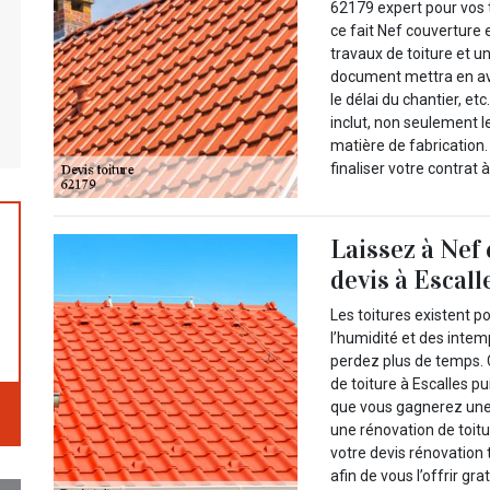
62179 expert pour vos t
ce fait Nef couverture 
travaux de toiture et u
document mettra en avan
le délai du chantier, et
inclut, non seulement l
matière de fabrication.
finaliser votre contrat 
Laissez à Nef
devis à Escalle
Les toitures existent p
l’humidité et des intem
perdez plus de temps. 
de toiture à Escalles 
que vous gagnerez une
une rénovation de toitu
votre devis rénovation t
afin de vous l’offrir gr