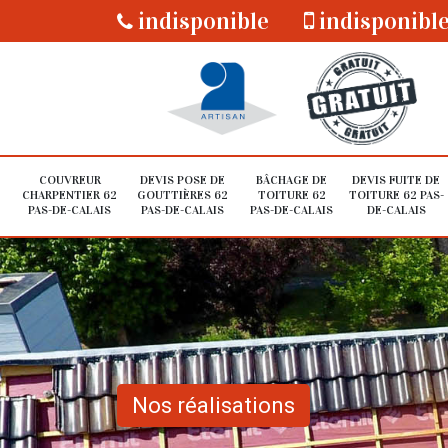
indisponible
indisponibl
COUVREUR
DEVIS POSE DE
BÂCHAGE DE
DEVIS FUITE DE
CHARPENTIER 62
GOUTTIÈRES 62
TOITURE 62
TOITURE 62 PAS-
PAS-DE-CALAIS
PAS-DE-CALAIS
PAS-DE-CALAIS
DE-CALAIS
Nos réalisations