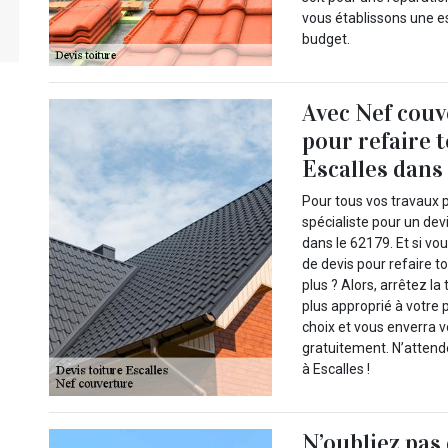
vous établissons une es
budget.
Avec Nef couv
pour refaire 
Escalles dans 
Pour tous vos travaux p
spécialiste pour un dev
dans le 62179. Et si vo
de devis pour refaire to
plus ? Alors, arrêtez la
plus approprié à votre 
choix et vous enverra vo
gratuitement. N’attende
à Escalles !
N’oubliez pas