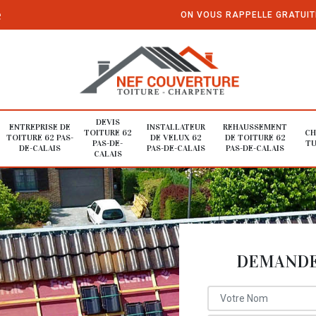
e
ON VOUS RAPPELLE GRATUI
DEVIS
ENTREPRISE DE
INSTALLATEUR
REHAUSSEMENT
TOITURE 62
CH
TOITURE 62 PAS-
DE VELUX 62
DE TOITURE 62
PAS-DE-
TU
DE-CALAIS
PAS-DE-CALAIS
PAS-DE-CALAIS
CALAIS
DEMANDE 