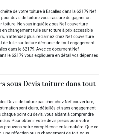
nchéité de votre toiture à Escalles dans la 62179 Nef
 pour devis de toiture vous rassure de gagner un
r toiture. Ne vous inquiétez pas Nef couverture
s en changement tuile sur toiture à prix accessible
ors, n’attendez plus, réclamez chez Nef couverture
 de tuile sur toiture démunie de tout engagement
alles dans le 62179. Avec ce document Nef
dans le 62179 vous expliquera en détail vos dépenses
rs sous Devis toiture dans tout
des Devis de toiture pas cher chez Nef couverture,
stimation sont clairs, détaillés et sans engagement.
 chaque point du devis, vous aidant à comprendre
nclus. Pour obtenir votre devis précis pour votre
nous prouvons notre compétence en la matière. Que ce
on, une réfection ou un changement de toit, nous