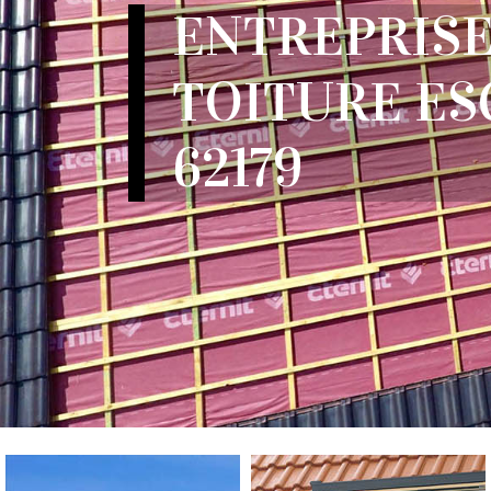
ENTREPRISE
TOITURE ES
62179