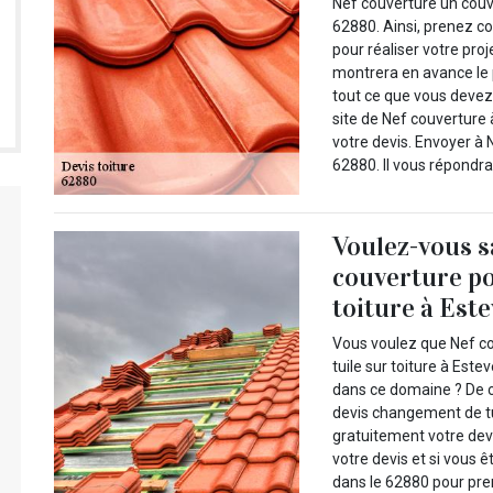
Nef couverture un couvr
62880. Ainsi, prenez c
pour réaliser votre proj
montrera en avance le p
tout ce que vous devez s
site de Nef couverture
votre devis. Envoyer à
62880. Il vous répondra
Voulez-vous s
couverture po
toiture à Este
Vous voulez que Nef c
tuile sur toiture à Est
dans ce domaine ? De c
devis changement de tuil
gratuitement votre devi
votre devis et si vous 
dans le 62880 pour pre