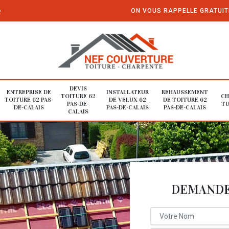
e
ON VOUS RAPPELLE GRATUI
DEVIS
ENTREPRISE DE
INSTALLATEUR
REHAUSSEMENT
TOITURE 62
CH
TOITURE 62 PAS-
DE VELUX 62
DE TOITURE 62
PAS-DE-
TU
DE-CALAIS
PAS-DE-CALAIS
PAS-DE-CALAIS
CALAIS
DEMANDE 