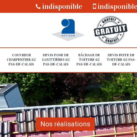
indisponible
indisponibl
COUVREUR
DEVIS POSE DE
BÂCHAGE DE
DEVIS FUITE DE
CHARPENTIER 62
GOUTTIÈRES 62
TOITURE 62
TOITURE 62 PAS-
PAS-DE-CALAIS
PAS-DE-CALAIS
PAS-DE-CALAIS
DE-CALAIS
Nos réalisations