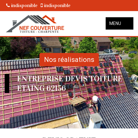
indisponible
indisponible
MENU
Nos réalisations
ENTREPRISE DEVIS TOITURE
ETAING 62156