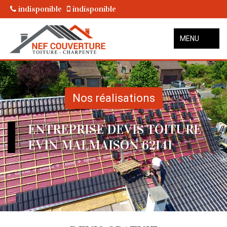
indisponible
indisponible
MENU
Nos réalisations
ENTREPRISE DEVIS TOITURE
EVIN MALMAISON 62141